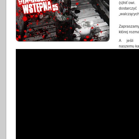
(s)hit`ow
dostarczyć
„walczących
Zapraszamy
której roz
A jeśli 
naszemu
ka