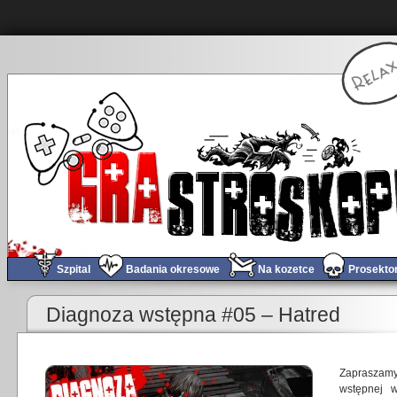
Szpital
Badania okresowe
Na kozetce
Prosekto
«
Tomograf #18 – Dozwolone do (od) lat 18!
Diagnoza wstępna #05 – Hatred
Zapraszam
wstępnej w