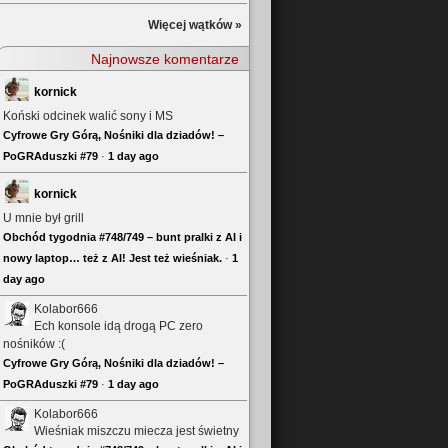
Więcej wątków »
Najnowsze komentarze
kornick
Koński odcinek walić sony i MS
Cyfrowe Gry Górą, Nośniki dla dziadów! –
PoGRAduszki #79
·
1 day ago
kornick
U mnie był grill
Obchód tygodnia #748/749 – bunt pralki z AI i
nowy laptop… też z AI! Jest też wieśniak.
·
1
day ago
Kolabor666
Ech konsole idą drogą PC zero
nośników :(
Cyfrowe Gry Górą, Nośniki dla dziadów! –
PoGRAduszki #79
·
1 day ago
Kolabor666
Wieśniak miszczu miecza jest świetny