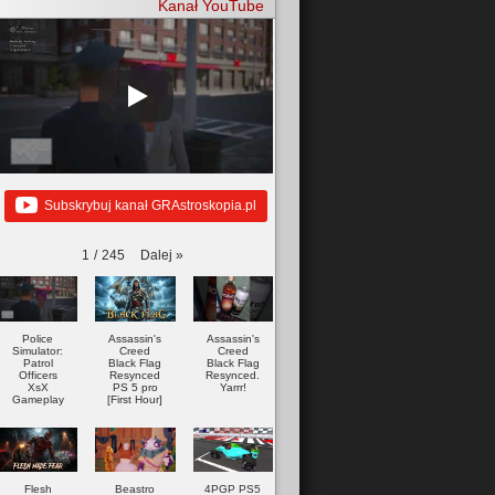
Kanał YouTube
Subskrybuj kanał GRAstroskopia.pl
Dalej
»
1
/
245
Police
Assassin's
Assassin's
Simulator:
Creed
Creed
Patrol
Black Flag
Black Flag
Officers
Resynced
Resynced.
XsX
PS 5 pro
Yarrr!
Gameplay
[First Hour]
Flesh
Beastro
4PGP PS5