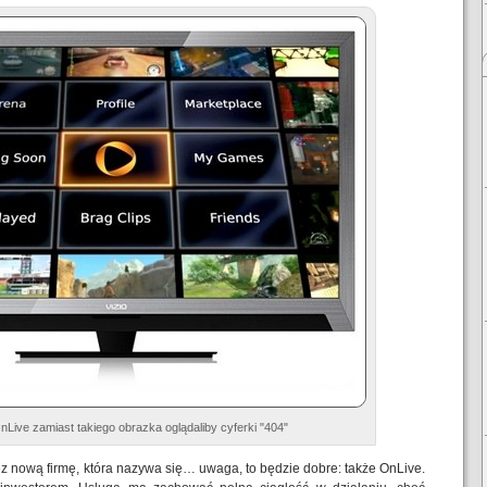
nLive zamiast takiego obrazka oglądaliby cyferki "404"
ez nową firmę, która nazywa się… uwaga, to będzie dobre: także OnLive.