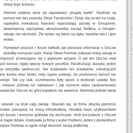
ofiarę tego biznesu.
Internet ostatnio wrze od zapowiedzi „drugiej bańki”. Nastroje są
ponure nie bez powodu. Akcje Facebooka i Zyngi idą na łeb na szyję,
najwięksi inwestorzy masowo wyprzedają udziały w Grouponie,
deweloperzy najchętniej ukrzyżowaliby zarząd Twittera, a Google+
nikogo nie obchodzi. Źle dzieje się także na styku światów sieci i gier
wideo.
Pamiętam jeszcze z forum Valhalli, jak pierwsze informacje o OnLive
potrafiły rozruszać ludzi. Kiedy Steve Perlman pokazał nową usługę w
ntarzach prześcigano się z pięknymi wizjami. O jak ten OnLive miał
ych konsol, nigdy więcej nowych pecetów. Parafrazując klasyka, jeden
by wszystko zjednoczyć. Nie brakowało też sceptyków, chłodzących
wery trzeba mieć blisko żeby lagów uniknąć, bo producenci konsol nie
logii. Tak czy siak, oczekiwania były spore, a dyskusje szalały. Bez
ła miejsce później niż zakładano i, jak możecie łatwo zaobserwować
świata ten OnLive do góry kopytami nie wywrócił. Niemniej jednak takiej
wywalił na bruk całą załogę. Okazało się, że firma straciła płynność
stwo pieniędzy na nową infrastrukturę. Niestety baza użytkowników
yć koszty i wreszcie gotówka się skończyła. Jeśli korzystacie z OnLive
a ciągle działa. Uratowała ją firma Lauder Partners, jeden z pierwotnych
eniądze Perlman w ogóle mógł stworzyć swoją platformę.