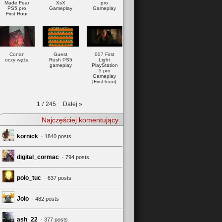
Made Fear
XsX
pro
PS5 pro
Gameplay
Gameplay
First Hour
Conan
Guest
007 First
oczy węża
Rush PS5
Light
gameplay
PlayStation
5 pro
Gameplay
[First hour]
Dalej
»
1
/
245
Najczęściej komentujący
kornick
· 1840 posts
digital_cormac
· 794 posts
polo_tuc
· 637 posts
Jolo
· 482 posts
ash_22
· 377 posts