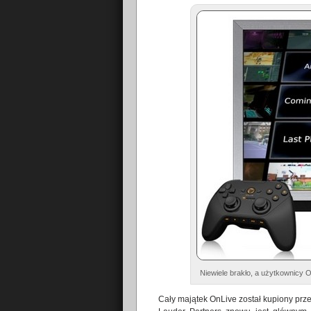
Niewiele brakło, a użytkownicy O
Cały majątek OnLive został kupiony prz