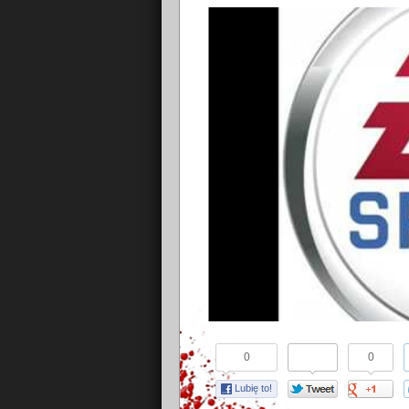
0
0
Lubię to!