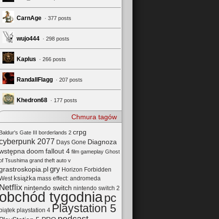
CarnAge
· 377 posts
wujo444
· 298 posts
Kaplus
· 266 posts
RandallFlagg
· 207 posts
Khedron68
· 177 posts
Chmura tagów
crpg
Baldur's Gate III
borderlands 2
cyberpunk 2077
Diagnoza
Days Gone
wstępna
doom
fallout 4
film
gameplay
Ghost
of Tsushima
grand theft auto v
gry
grastroskopia.pl
Horizon Forbidden
książka
mass effect: andromeda
West
Netflix
nintendo switch
nintendo switch 2
obchód tygodnia
pc
Playstation 5
playstation 4
piątek