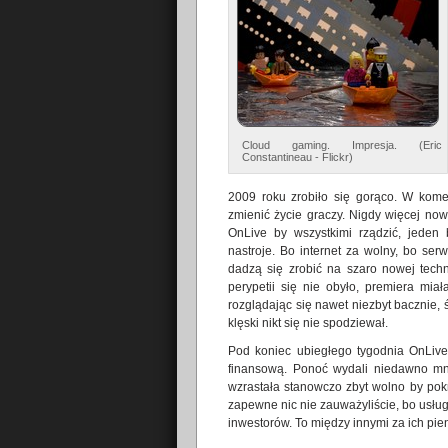
Cloud gaming. Impresja. (Eric
Constantineau - Flickr)
2009 roku zrobiło się gorąco. W kome
zmienić życie graczy. Nigdy więcej now
OnLive by wszystkimi rządzić, jeden 
nastroje. Bo internet za wolny, bo ser
dadzą się zrobić na szaro nowej techno
perypetii się nie obyło, premiera mia
rozglądając się nawet niezbyt bacznie, 
klęski nikt się nie spodziewał.
Pod koniec ubiegłego tygodnia OnLive 
finansową. Ponoć wydali niedawno mnó
wzrastała stanowczo zbyt wolno by pokr
zapewne nic nie zauważyliście, bo usług
inwestorów. To między innymi za ich pi