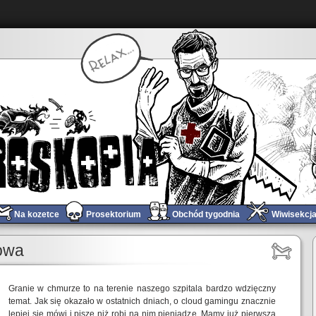
Na kozetce
Prosektorium
Obchód tygodnia
Wiwisekcj
Piecyk kontra Sleeping Dogs
»
owa
Granie w chmurze to na terenie naszego szpitala bardzo wdzięczny
temat. Jak się okazało w ostatnich dniach, o cloud gamingu znacznie
lepiej się mówi i pisze niż robi na nim pieniądze. Mamy już pierwszą