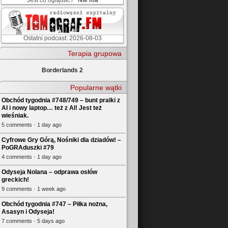
Jest co oglądać?
Nie ma
Ostatni podcast: 2026-08-03
Terapia grupowa
Borderlands 2
Popularne wątki
Obchód tygodnia #748/749 – bunt pralki z
AI i nowy laptop… też z AI! Jest też
wieśniak.
5 comments · 1 day ago
Cyfrowe Gry Górą, Nośniki dla dziadów! –
PoGRAduszki #79
4 comments · 1 day ago
Odyseja Nolana – odprawa osłów
greckich!
9 comments · 1 week ago
Obchód tygodnia #747 – Piłka nożna,
Asasyn i Odyseja!
7 comments · 5 days ago