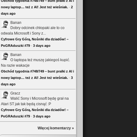
Obchód tygodnia #748/749 – bunt pralki z AI i
nowy laptop… też z AI! Jest też wieśniak.
·
2
days ago
Banan
Dobry odcinek chłopaki ale to co
odwala Microsoft i Sony z...
Cyfrowe Gry Górą, Nośniki dla dziadów! –
PoGRAduszki #79
·
3 days ago
Banan
O laptopa też muszę jakiegoś kupić.
Na razie wakacje
Obchód tygodnia #748/749 – bunt pralki z AI i
nowy laptop… też z AI! Jest też wieśniak.
·
3
days ago
Gracz
Walić Sony i Microsoft będę grał na
Atari ST jak tak będą cisnąć :P
Cyfrowe Gry Górą, Nośniki dla dziadów! –
PoGRAduszki #79
·
3 days ago
Więcej komentarzy »