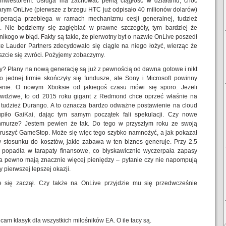
inwestorem. Usługa ma zachować pełną ciągłość w działaniu, choć
starym OnLive (pierwsze z brzegu HTC już odpisało 40 milionów dolarów)
operacja przebiega w ramach mechanizmu cesji generalnej, tudzież
s
. Nie będziemy się zagłębiać w prawne szczegóły, tym bardziej że
kogo w błąd. Fakty są takie, że pierwotny byt o nazwie OnLive poszedł
 że Lauder Partners zdecydowało się ciągle na niego łożyć, wierząc że
cie się zwróci. Pożyjemy zobaczymy.
ży? Plany na nową generację są już z pewnością od dawna gotowe i nikt
o jednej firmie skończyły się fundusze, ale Sony i Microsoft powinny
żenie. O nowym Xboksie od jakiegoś czasu mówi się sporo. Jeżeli
awdziwe, to od 2015 roku gigant z Redmond chce oprzeć właśnie na
tudzież Durango. A to oznacza bardzo odważne postawienie na cloud
piło GaiKai, dając tym samym początek fali spekulacji. Czy nowe
chmurze? Jestem pewien że tak. Do tego w przyszłym roku ze swoją
ruszyć GameStop. Może się więc tego szybko namnożyć, a jak pokazał
 w stosunku do kosztów, jakie zabawa w ten biznes generuje. Przy 2.5
e popadła w tarapaty finansowe, co błyskawicznie wyczerpała zapasy
na pewno mają znacznie więcej pieniędzy – pytanie czy nie napompują
y pierwszej lepszej okazji.
 się zaczął. Czy także na OnLive przyjdzie mu się przedwcześnie
cam klasyk dla wszystkich miłośników EA. O ile tacy są.