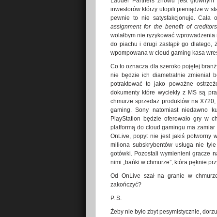
Lauder Partners znowu jest głównym 
inwestorów którzy utopili pieniądze w 
pewnie to nie satysfakcjonuje. Cała 
assignment for the benefit of creditor
wolałbym nie ryzykować wprowadzenia ni
do piachu i drugi zastąpił go dlatego,
wpompowana w cloud gaming kasa wresz
Co to oznacza dla szeroko pojętej bran
nie będzie ich diametralnie zmieniał b
potraktować to jako poważne ostrze
dokumenty które wyciekły z MS są pr
chmurze sprzedaż produktów na X720, 
gaming. Sony natomiast niedawno ku
PlayStation będzie oferowało gry w 
platformą do cloud gamingu ma zamiar 
OnLive, popyt nie jest jakiś potworny
miliona subskrybentów usługa nie tyl
gotówki. Pozostali wymienieni gracze 
nimi „bańki w chmurze”, która pęknie prz
Od OnLive szał na granie w chmurze
zakończyć?
P. S.
Żeby nie było zbyt pesymistycznie, dorzu