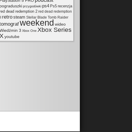
podcast
PlayStation 5 PRO
pograduszki
ps4
Ps5
recenzja
przygodówki
red dead redemption 2
red dead redemption
retro
steam
II
Tomb Raider
Stellar Blade
weekend
tomograf
wideo
Xbox Series
Wiedźmin 3
Xbox One
X
youtube