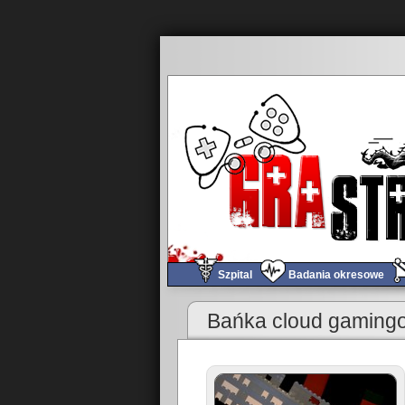
Szpital
Badania okresowe
«
Wargaming.net na GamesCom 2012
Bańka cloud gaming