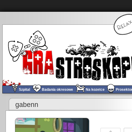
Szpital
Badania okresowe
Na kozetce
Prosekto
«
Obchód tygodnia #121
gabenn