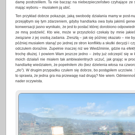
damę postrzeliłem. Ta nie bacząc na niebezpieczeństwo czyhające ze s
mając wyboru – musiałem ją ubić.
Ten przykład dobrze pokazuje, jaką swobodę działania mamy w post-n
przejąłbym się tym zdarzeniem, gdyby handlarka owa była jakimś gen
konwersacji jasno wynikało, że jest to postać której dorobiono odpowiednio
ze mną podzielić. Kto wie, może w przyszłości czekały by mnie jakieś
związane z jej osobą zadania. Zresztą – jak się później okazało – nie by
później musiałem stanąć po jednej ze stron konfliktu a skutki decyzji i 
odczułem doraźnie. Zupełnie inaczej niż we Wiedźminie, gdzie na efek
trochę dłużej. I powiem Wam jeszcze jedno – żeby już odczepić się w
moich działań nie miałem tak ambiwalentnych uczuć, jak grając w pr
handlarkę wiedziałem, że popełniłem zło (bez dzielenia włosa na czworo,
„zło”). W drugim przypadku czułem się dobrze, bo postąpiłem uczciwie. 
to sprawia, że jedna gra ma przewagę nad drugą? Nie wiem. Odmienność 
nader oczywista.