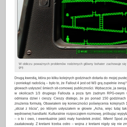
W obliczu poważnych problemów rodzinnych główny bohater zachowuje się 
grę.
Drugą kwestią, która po kilku kolejnych godzinach dotarła do mojej puste
i poniekąd radością – było to, że Fallout 4 jest od W3 grą zupełnie in
głowach usłyszeć śmiech sit-comowej publiczności. Wybaczcie, ja swoją
w okolicach 1/3 drugiego Fallouta a poza tym żadnym RPG-owym w
odmiana dziwi i cieszy. Cieszy dlatego, że po ponad 150 godzinac
znużenia formułą. Obawiałem się konieczności poświęcenia kolejnych
„strzał z liścia”, po którym usłyszałem w głowie „Acha, więc tutaj t
wędrownej handlarki. Kulturalnie rozpocząłem rozmowę, próbując wypyta
– o to i owo, i ewentualnie jakiś mały handelek zrobić. Wtem! Spod z
zaatakowały. Z kretami trzeba ostro – wojna z kretami nigdy się nie 