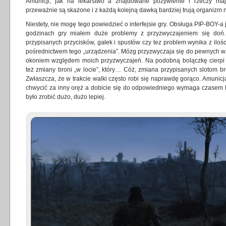
Amunicji, jak na lekarstwo a znajdowane pożywienie i rzeczy ma
przeważnie są skażone i z każdą kolejną dawką bardziej trują organizm ni
Niestety, nie mogę tego powiedzieć o interfejsie gry. Obsługa PIP-BOY-a je
godzinach gry miałem duże problemy z przyzwyczajeniem się doń. 
przypisanych przycisków, gałek i spustów czy tez problem wynika z ilo
pośrednictwem tego „urządzenia”. Mózg przyzwyczaja się do pewnych wzo
okoniem względem moich przyzwyczajeń. Na podobną bolączkę cierpi te
też zmiany broni „w locie”, który… Cóż, zmiana przypisanych slotom b
Zwłaszcza, że w trakcie walki często robi się naprawdę gorąco. Amunicj
chwycić za inny oręż a dobicie się do odpowiedniego wymaga czasem ki
było zrobić dużo, dużo lepiej.