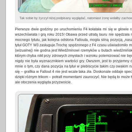
Tak sobie by życzył niżej podpisany wyglądać, natomiast żonę wolałby zachow
Pierwsze dwie godziny po uruchomieniu F4 kołatała mi się w głowie 
wszechświata i grą roku 2015! Obawa przed utratą lauru nie spędzała m
mocnego tytułu, jak kolejna odsłona Fallouta, mogła silną pozycją „na
tytuł GOTY W3 zasługuje.Trochę spędzonego z F4 czasu uświadomiło m
(wizualnej) nie godna jest Wiedźminowi rzemyków u butach wiedźmińskie
którym chyba nikt przy zdrowych zmysłach i wzroku polemizować nie bę
nigdy nie była wyznacznikiem wartości gry. Owszem, jest to przyjemny d
mnie o tym, czy dana pozycja na tytuł w plebiscycie takim czy owakim 
się – grafika w Fallout 4 nie jest wcale taka zła. Doskonale oddaje spec
dzięki różnym trikom – potrafi momentami zauroczyć. Nie będą to może 
ale otoczenia wygląda przyzwoicie.