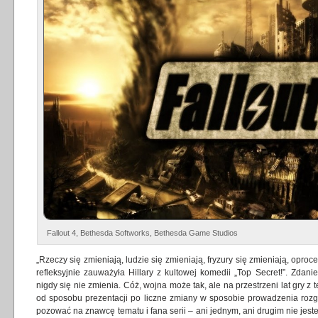
Fallout 4, Bethesda Softworks, Bethesda Game Studios
„Rzeczy się zmieniają, ludzie się zmieniają, fryzury się zmieniają, opro
refleksyjnie zauważyła Hillary z kultowej komedii „Top Secret!”. Zda
nigdy się nie zmienia. Cóż, wojna może tak, ale na przestrzeni lat gry z
od sposobu prezentacji po liczne zmiany w sposobie prowadzenia rozg
pozować na znawcę tematu i fana serii – ani jednym, ani drugim nie jes