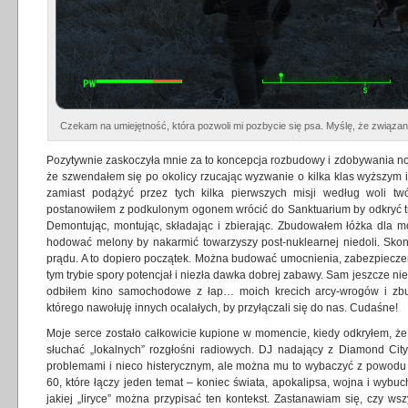
Czekam na umiejętność, która pozwoli mi pozbycie się psa. Myślę, że związan
Pozytywnie zaskoczyła mnie za to koncepcja rozbudowy i zdobywania no
że szwendałem się po okolicy rzucając wyzwanie o kilka klas wyższym 
zamiast podążyć przez tych kilka pierwszych misji według woli tw
postanowiłem z podkulonym ogonem wrócić do Sanktuarium by odkryć try
Demontując, montując, składając i zbierając. Zbudowałem łóżka dla 
hodować melony by nakarmić towarzyszy post-nuklearnej niedoli. Sk
prądu. A to dopiero początek. Można budować umocnienia, zabezpiecz
tym trybie spory potencjał i niezła dawka dobrej zabawy. Sam jeszcze nie
odbiłem kino samochodowe z łap… moich krecich arcy-wrogów i zb
którego nawołuję innych ocalałych, by przyłączali się do nas. Cudaśne!
Moje serce zostało całkowicie kupione w momencie, kiedy odkryłem, 
słuchać „lokalnych” rozgłośni radiowych. DJ nadający z Diamond Cit
problemami i nieco histerycznym, ale można mu to wybaczyć z powodu m
60, które łączy jeden temat – koniec świata, apokalipsa, wojna i wybuc
jakiej „liryce” można przypisać ten kontekst. Zastanawiam się, czy wsz