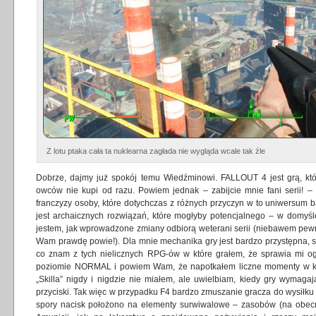
Z lotu ptaka cała ta nuklearna zagłada nie wygląda wcale tak źle
Dobrze, dajmy już spokój temu Wiedźminowi. FALLOUT 4 jest grą, kt
owców nie kupi od razu. Powiem jednak – zabijcie mnie fani serii! – 
franczyzy osoby, które dotychczas z różnych przyczyn w to uniwersum 
jest archaicznych rozwiązań, które mogłyby potencjalnego – w domyś
jestem, jak wprowadzone zmiany odbiorą weterani serii (niebawem pew
Wam prawdę powie!). Dla mnie mechanika gry jest bardzo przystępna, sat
co znam z tych nielicznych RPG-ów w które grałem, że sprawia mi og
poziomie NORMAL i powiem Wam, że napotkałem liczne momenty w kt
„Skilla” nigdy i nigdzie nie miałem, ale uwielbiam, kiedy gry wymaga
przyciski. Tak więc w przypadku F4 bardzo zmuszanie gracza do wysiłku 
spory nacisk położono na elementy surwiwalowe – zasobów (na obecn