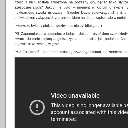
część z nich została stworzona na potrzeby gry, będąc tylko styl
sześćdziesiątych? Jakby nie było – moment w którym o świcie, wę
nuklearnego świata usłyszałem Skeeter Davis śpiewającą „The End
doświadczeń związanych z graniem, które na długo zapisze się w mojej 
I wszystko było by pięknie, gdyby pies nie był idiotą… ;–)
PS. Zapomniałem wspomnieć o jednym detalu – przeżyłem szok, kied
zwrócił do mnie piękną angielszczyzną po… nicku, jaki podałem. Nie 
pojawił się wcześniej w grach.
PS2. Tu Carnaś – ja dopiero instaluję czwartego Fallout, ale zrobiłem dl