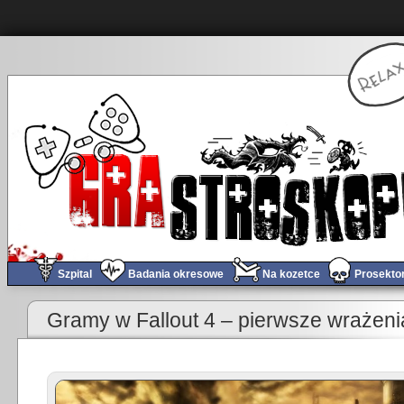
Szpital
Badania okresowe
Na kozetce
Prosekto
«
Gramy w How To Survive 2 (wrażenia z bety)
Gramy w Fallout 4 – pierwsze wrażeni