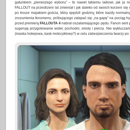
gatunkiem „pierwszego wyboru” – to nawet takiemu laikowi, jak ja n
FALLOUT na przestrzeni lat zmieniał i jak daleko od swoich korzeni się od
po trosze majakiem gościa, który spędził godziny, które każdy normal
zrozumienia fenomenu, próbującego załapać się „na gapę” na pociąg hype
przed premierą
FALLOUTA 4
nabrał oszałamiającego pędu. Fanon serii 
sugeruję przygotowanie wideł, pochodni, smoły i pierza. Nie wykluczam
(maska hokejowa, kask motocyklowy?) w celu zabezpieczenia twarzy po 