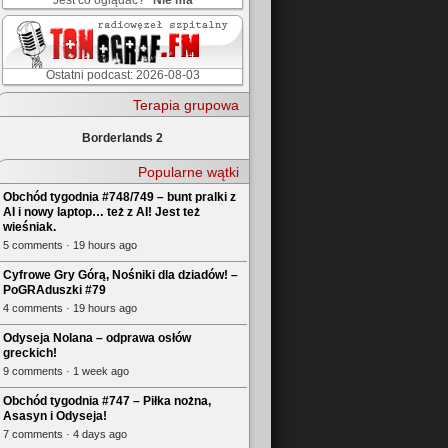
Jest co oglądać?
Nie ma
Ostatni podcast: 2026-08-03
Terapia grupowa
Borderlands 2
Popularne wątki
Obchód tygodnia #748/749 – bunt pralki z
AI i nowy laptop… też z AI! Jest też
wieśniak.
5 comments · 19 hours ago
Cyfrowe Gry Górą, Nośniki dla dziadów! –
PoGRAduszki #79
4 comments · 19 hours ago
Odyseja Nolana – odprawa osłów
greckich!
9 comments · 1 week ago
Obchód tygodnia #747 – Piłka nożna,
Asasyn i Odyseja!
7 comments · 4 days ago