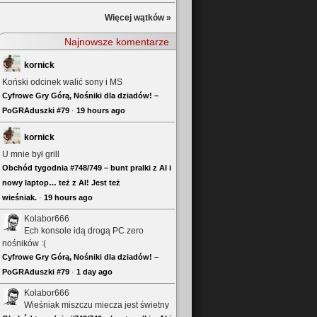
Więcej wątków »
Najnowsze komentarze
kornick
Koński odcinek walić sony i MS
Cyfrowe Gry Górą, Nośniki dla dziadów! –
PoGRAduszki #79
·
19 hours ago
kornick
U mnie był grill
Obchód tygodnia #748/749 – bunt pralki z AI i
nowy laptop… też z AI! Jest też
wieśniak.
·
19 hours ago
Kolabor666
Ech konsole idą drogą PC zero
nośników :(
Cyfrowe Gry Górą, Nośniki dla dziadów! –
PoGRAduszki #79
·
1 day ago
Kolabor666
Wieśniak miszczu miecza jest świetny