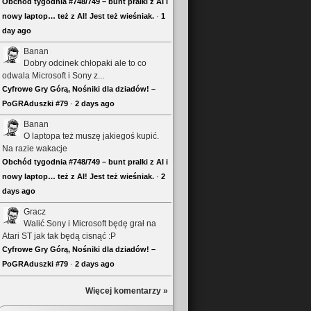
Obchód tygodnia #748/749 – bunt pralki z AI i
nowy laptop… też z AI! Jest też wieśniak.
·
1
day ago
Banan
Dobry odcinek chłopaki ale to co
odwala Microsoft i Sony z...
Cyfrowe Gry Górą, Nośniki dla dziadów! –
PoGRAduszki #79
·
2 days ago
Banan
O laptopa też muszę jakiegoś kupić.
Na razie wakacje
Obchód tygodnia #748/749 – bunt pralki z AI i
nowy laptop… też z AI! Jest też wieśniak.
·
2
days ago
Gracz
Walić Sony i Microsoft będę grał na
Atari ST jak tak będą cisnąć :P
Cyfrowe Gry Górą, Nośniki dla dziadów! –
PoGRAduszki #79
·
2 days ago
Więcej komentarzy »