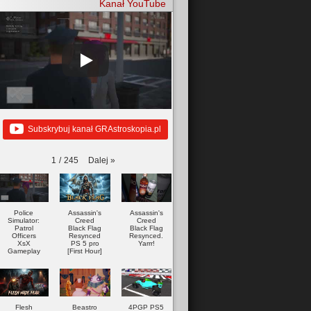
Kanał YouTube
Subskrybuj kanał GRAstroskopia.pl
Dalej
»
1
/
245
Police
Assassin's
Assassin's
Simulator:
Creed
Creed
Patrol
Black Flag
Black Flag
Officers
Resynced
Resynced.
XsX
PS 5 pro
Yarrr!
Gameplay
[First Hour]
Flesh
Beastro
4PGP PS5