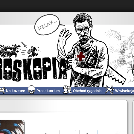
Na kozetce
Prosektorium
Obchód tygodnia
Wiwisekcj