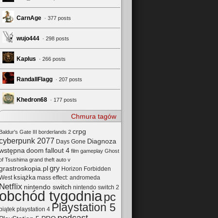
CarnAge
· 377 posts
wujo444
· 298 posts
Kaplus
· 266 posts
RandallFlagg
· 207 posts
Khedron68
· 177 posts
Chmura tagów
crpg
Baldur's Gate III
borderlands 2
cyberpunk 2077
Diagnoza
Days Gone
wstępna
doom
fallout 4
film
gameplay
Ghost
of Tsushima
grand theft auto v
gry
grastroskopia.pl
Horizon Forbidden
książka
mass effect: andromeda
West
Netflix
nintendo switch
nintendo switch 2
obchód tygodnia
pc
Playstation 5
playstation 4
piątek