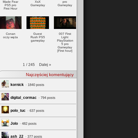
Made Fear
XsX
pro
PS5 pro
Gameplay
Gameplay
First Hour
Conan
Guest
007 First
oczy węża
Rush PS5
Light
gameplay
PlayStation
5 pro
Gameplay
[First hour]
Dalej
»
1
/
245
Najczęściej komentujący
kornick
· 1840 posts
digital_cormac
· 794 posts
polo_tuc
· 637 posts
Jolo
· 482 posts
ash_22
· 377 posts