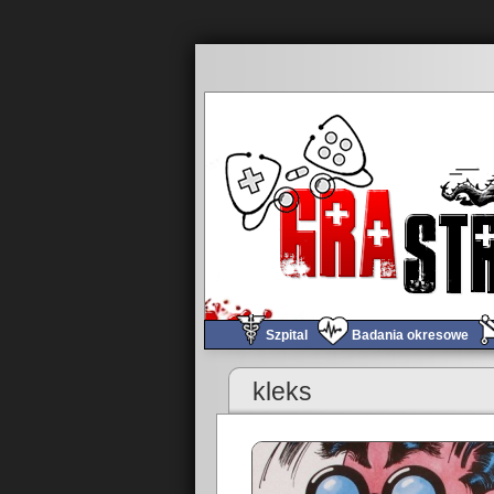
Szpital
Badania okresowe
«
Tomograf #03 – Poczytaj mi ciociu
kleks