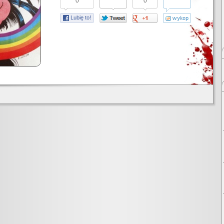
0
0
Lubię to!