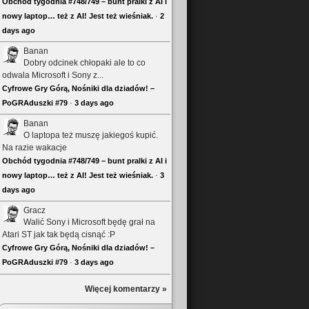
Obchód tygodnia #748/749 – bunt pralki z AI i
nowy laptop… też z AI! Jest też wieśniak.
·
2
days ago
Banan
Dobry odcinek chłopaki ale to co
odwala Microsoft i Sony z...
Cyfrowe Gry Górą, Nośniki dla dziadów! –
PoGRAduszki #79
·
3 days ago
Banan
O laptopa też muszę jakiegoś kupić.
Na razie wakacje
Obchód tygodnia #748/749 – bunt pralki z AI i
nowy laptop… też z AI! Jest też wieśniak.
·
3
days ago
Gracz
Walić Sony i Microsoft będę grał na
Atari ST jak tak będą cisnąć :P
Cyfrowe Gry Górą, Nośniki dla dziadów! –
PoGRAduszki #79
·
3 days ago
Więcej komentarzy »