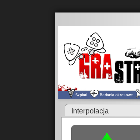
Szpital
Badania okresowe
«
Game’s Anatomy 4: To the render mobile!
interpolacja