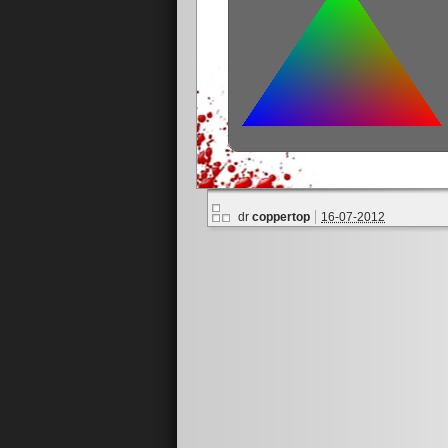
dr
coppertop
16-07-2012