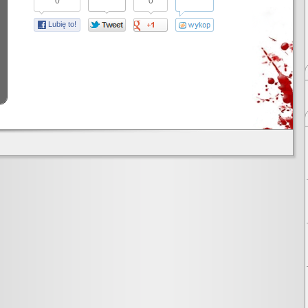
0
0
Lubię to!