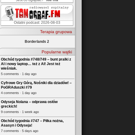
Jest co oglądać?
Nie ma
Ostatni podcast: 2026-08-03
Terapia grupowa
Borderlands 2
Popularne wątki
Obchód tygodnia #748/749 – bunt pralki z
AI i nowy laptop… też z AI! Jest też
wieśniak.
5 comments · 1 day ago
Cyfrowe Gry Górą, Nośniki dla dziadów! –
PoGRAduszki #79
4 comments · 1 day ago
Odyseja Nolana – odprawa osłów
greckich!
9 comments · 1 week ago
Obchód tygodnia #747 – Piłka nożna,
Asasyn i Odyseja!
7 comments · 5 days ago