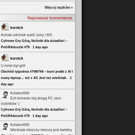
Więcej wątków »
Najnowsze komentarze
kornick
Koński odcinek walić sony i MS
Cyfrowe Gry Górą, Nośniki dla dziadów! –
PoGRAduszki #79
·
1 day ago
kornick
U mnie był grill
Obchód tygodnia #748/749 – bunt pralki z AI i
nowy laptop… też z AI! Jest też wieśniak.
·
1
day ago
Kolabor666
Ech konsole idą drogą PC zero
nośników :(
Cyfrowe Gry Górą, Nośniki dla dziadów! –
PoGRAduszki #79
·
1 day ago
Kolabor666
Wieśniak miszczu miecza jest świetny