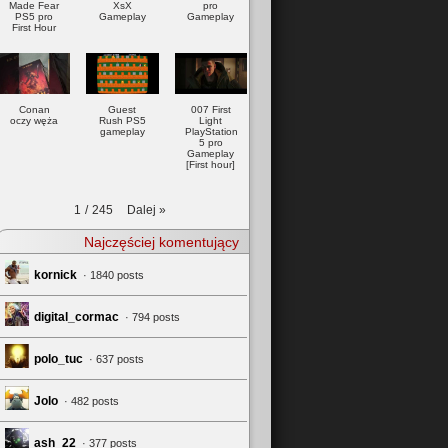
Made Fear
XsX
pro
PS5 pro
Gameplay
Gameplay
First Hour
Conan
Guest
007 First
oczy węża
Rush PS5
Light
gameplay
PlayStation
5 pro
Gameplay
[First hour]
Dalej
»
1
/
245
Najczęściej komentujący
kornick
· 1840 posts
digital_cormac
· 794 posts
polo_tuc
· 637 posts
Jolo
· 482 posts
ash_22
· 377 posts