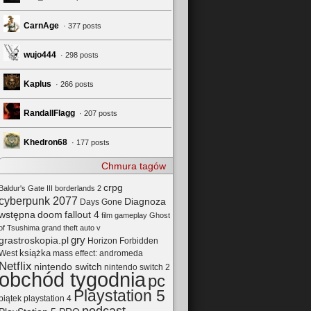
CarnAge
· 377 posts
wujo444
· 298 posts
Kaplus
· 266 posts
RandallFlagg
· 207 posts
Khedron68
· 177 posts
Chmura tagów
crpg
Baldur's Gate III
borderlands 2
cyberpunk 2077
Diagnoza
Days Gone
wstępna
doom
fallout 4
film
gameplay
Ghost
of Tsushima
grand theft auto v
gry
grastroskopia.pl
Horizon Forbidden
książka
mass effect: andromeda
West
Netflix
nintendo switch
nintendo switch 2
obchód tygodnia
pc
Playstation 5
playstation 4
piątek