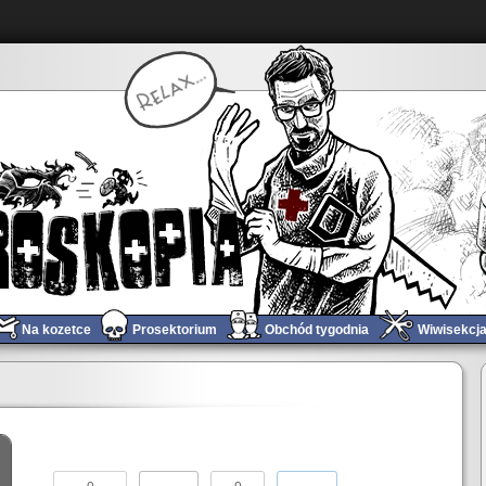
Na kozetce
Prosektorium
Obchód tygodnia
Wiwisekcj