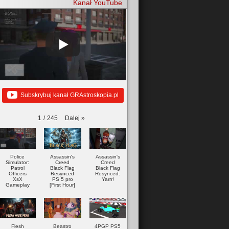
Kanał YouTube
Subskrybuj kanał GRAstroskopia.pl
Dalej
»
1
/
245
Police
Assassin's
Assassin's
Simulator:
Creed
Creed
Patrol
Black Flag
Black Flag
Officers
Resynced
Resynced.
XsX
PS 5 pro
Yarrr!
Gameplay
[First Hour]
Flesh
Beastro
4PGP PS5